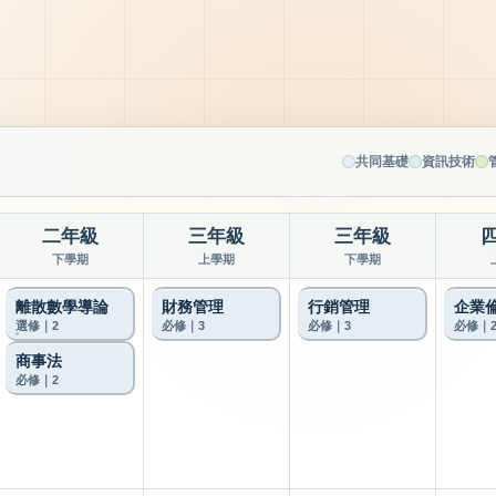
共同基礎
資訊技術
二年級
三年級
三年級
下學期
上學期
下學期
離散數學導論
財務管理
行銷管理
企業
選修｜2
必修｜3
必修｜3
必修｜
商事法
必修｜2