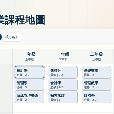
業課程地圖
核心能力
一年級
一年級
二年級
上學期
下學期
上學期
統計學
微積分
基礎數學
必修｜2-2
必修｜2-2
選修｜2
管理學
會計學
管理數學
必修｜3
必修｜2-2
選修｜2
資訊管理導論
探索永續
經濟學
必修｜2
必修｜1
必修｜2-2