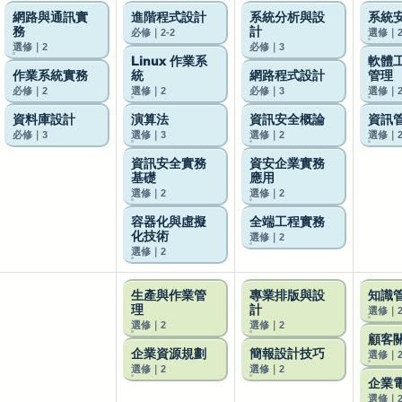
網路與通訊實
進階程式設計
系統分析與設
系統
務
計
必修｜2-2
選修｜
選修｜2
必修｜3
Linux 作業系
軟體
作業系統實務
統
網路程式設計
管理
必修｜2
選修｜2
必修｜3
選修｜
資料庫設計
演算法
資訊安全概論
資訊
必修｜3
選修｜3
選修｜2
選修｜
資訊安全實務
資安企業實務
基礎
應用
選修｜2
選修｜2
容器化與虛擬
全端工程實務
化技術
選修｜2
選修｜2
生產與作業管
專業排版與設
知識
理
計
選修｜
選修｜2
選修｜2
顧客
企業資源規劃
簡報設計技巧
選修｜
選修｜2
選修｜2
企業
選修｜